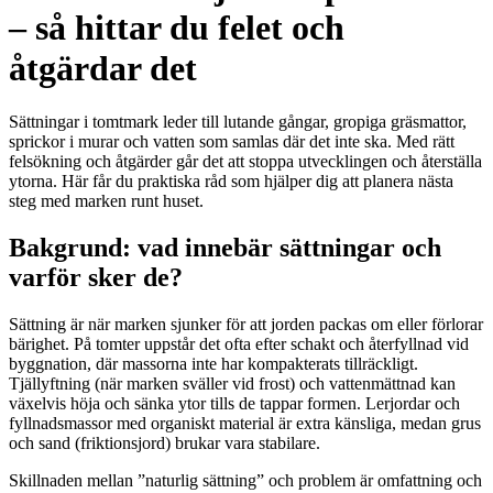
– så hittar du felet och
åtgärdar det
Sättningar i tomtmark leder till lutande gångar, gropiga gräsmattor,
sprickor i murar och vatten som samlas där det inte ska. Med rätt
felsökning och åtgärder går det att stoppa utvecklingen och återställa
ytorna. Här får du praktiska råd som hjälper dig att planera nästa
steg med marken runt huset.
Bakgrund: vad innebär sättningar och
varför sker de?
Sättning är när marken sjunker för att jorden packas om eller förlorar
bärighet. På tomter uppstår det ofta efter schakt och återfyllnad vid
byggnation, där massorna inte har kompakterats tillräckligt.
Tjällyftning (när marken sväller vid frost) och vattenmättnad kan
växelvis höja och sänka ytor tills de tappar formen. Lerjordar och
fyllnadsmassor med organiskt material är extra känsliga, medan grus
och sand (friktionsjord) brukar vara stabilare.
Skillnaden mellan ”naturlig sättning” och problem är omfattning och