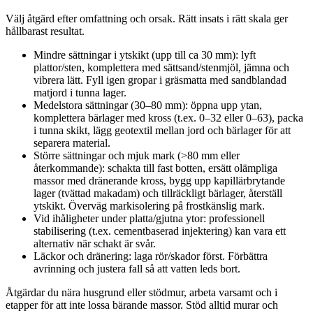
Välj åtgärd efter omfattning och orsak. Rätt insats i rätt skala ger
hållbarast resultat.
Mindre sättningar i ytskikt (upp till ca 30 mm): lyft
plattor/sten, komplettera med sättsand/stenmjöl, jämna och
vibrera lätt. Fyll igen gropar i gräsmatta med sandblandad
matjord i tunna lager.
Medelstora sättningar (30–80 mm): öppna upp ytan,
komplettera bärlager med kross (t.ex. 0–32 eller 0–63), packa
i tunna skikt, lägg geotextil mellan jord och bärlager för att
separera material.
Större sättningar och mjuk mark (>80 mm eller
återkommande): schakta till fast botten, ersätt olämpliga
massor med dränerande kross, bygg upp kapillärbrytande
lager (tvättad makadam) och tillräckligt bärlager, återställ
ytskikt. Överväg markisolering på frostkänslig mark.
Vid ihåligheter under platta/gjutna ytor: professionell
stabilisering (t.ex. cementbaserad injektering) kan vara ett
alternativ när schakt är svår.
Läckor och dränering: laga rör/skador först. Förbättra
avrinning och justera fall så att vatten leds bort.
Åtgärdar du nära husgrund eller stödmur, arbeta varsamt och i
etapper för att inte lossa bärande massor. Stöd alltid murar och