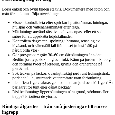
Börja enkelt och bygg bilden stegvis. Dokumentera med foton och
mått för att kunna följa utvecklingen.
Visuell kontroll: leta efter sprickor i plattor/murar, lutningar,
hjulspår och vattenansamlingar efter regn.
Mät lutning: använd rätskiva och vattenpass eller ett spänt
snöre för att uppskatta höjdskillnader.
Kontrollera dagvatten: spolning i brunnar, rensning av
löv/sand, och säkerställ fall från huset (minst 1:50 på
hårdgjorda ytor).
Gör provgropar: gräv 30–60 cm där sättningen är störst.
Bedöm jordtyp, skiktning och fukt. Känn på jorden – klibbig
och formbar tyder på lera/silt, grynig och dränerande på
grus/sand.
Sök tecken på läckor: ovanligt fuktig jord runt ledningsstråk,
porlande ljud, snurrande vattenmätare utan förbrukning.
Identifiera lager: saknas geotextil mellan jord och bärlager? Är
bärlagret för tunt eller dåligt packat?
Riskbedömning: ligger sättningen nära grund, stödmur eller
trappa? Prioritera de ytorna.
Rimliga åtgärder – från små justeringar till större
ingrepp