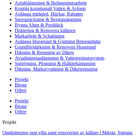
Asfaltsläggning & Beläggningsarbete
Koppla kommunalt Vatten & Avlopp
Anlägga trädgård, Häckar, Rabatter
Stenspräckning & Bergsprängning
Bygga Altan & Pooldäck
Dränering & Renovera källaren
Markarbete & Schaktning
Anlägga Husgrund & Gjutning Betongplatta
Grundförstärkning & Renovera Husgrund
Dikning & Rensning av Diken
Avsaltningsanläggning & Vattenreningssystem
Snöröjning, Plogning & Halkbekämpning
Dikning, Markavvattning & Dikesrensning
Projekt
Blogg
Offert
Projekt
Blogg
Offert
Projekt
Omdränering runt villa samt renovering av källare i Märsta, Sigtuna