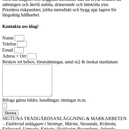
sättningen och återfå stabila, dränerande och lättskötta ytor.
Prioritera riskpunkter, jobba metodiskt och bygg upp lagren för
långsiktig hållbarhet.
Kontakta oss idag!
Namn
Telefon
Email
Adress + Ort
Beskriv ert behov, förutsättningar, antal m2 & önskat startdatum
Bifoga gärna bilder, handlingar, ritningar m.m.
Skicka
SIGTUNA TRÄDGÅRDSANLÄGGNING & MARKARBETEN
– Etablerad anläggare i Steninge, Märsta, Vassunda, Kråmsta,
Erikssund, Uppsala, Knivsta, Skokloster, Rosersberg, Arlanda,