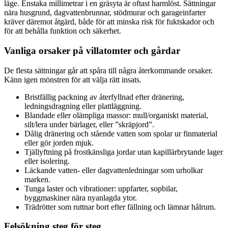
läge. Enstaka millimetrar i en gräsyta är oftast harmlöst. Sättningar
nära husgrund, dagvattenbrunnar, stödmurar och garageinfarter
kräver däremot åtgärd, både för att minska risk för fuktskador och
för att behålla funktion och säkerhet.
Vanliga orsaker på villatomter och gårdar
De flesta sättningar går att spåra till några återkommande orsaker.
Känn igen mönstren för att välja rätt insats.
Bristfällig packning av återfyllnad efter dränering,
ledningsdragning eller plattläggning.
Blandade eller olämpliga massor: mull/organiskt material,
silt/lera under bärlager, eller ”skräpjord”.
Dålig dränering och stående vatten som spolar ur finmaterial
eller gör jorden mjuk.
Tjällyftning på frostkänsliga jordar utan kapillärbrytande lager
eller isolering.
Läckande vatten- eller dagvattenledningar som urholkar
marken.
Tunga laster och vibrationer: uppfarter, sopbilar,
byggmaskiner nära nyanlagda ytor.
Trädrötter som ruttnar bort efter fällning och lämnar hålrum.
Felsökning steg för steg