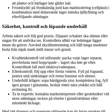
att plattor och bärlager inte glider isär.
Frostskydd: på frostkänslig jord kan markisolering (cellplast) i
kombination med dränerande lager minska tjällyftning och
efterföljande sättningar.
Säkerhet, kontroll och löpande underhåll
Arbeta säkert och följ god praxis. Djupare schakter ska släntas eller
stagas för att undvika ras. Kontrollera alltid var ledningar ligger
innan du gräver. Använd skyddsutrustning och håll tunga maskiner
borta från mjuk mark intill murar och grund.
Kvalitetskontroll vid utförande: packa varje lager separat,
provbelasta med hopp/spade – lagret ska inte ge efter.
Kontrollmät fall med rätskiva/vattenpass.
Efterkontroll: följ upp efter första vintern. Fyll på fogsand,
justera små sänkningar och rensa brunnar och rännor.
Underhåll årligen: sopa hårdgjorda ytor, komplettera fog, fyll
igen gropar i gräsmatta, beskär rötter nära ytskikt och håll
avrinning fri.
Ta in expertis: kontakta markentreprenör eller geotekniker vid
stora sättningar, tecken på rörelse i grund/stödmur eller
misstänkt läckage.
Med rätt diagnos och noggrant utförande kan du bryta orsaken till