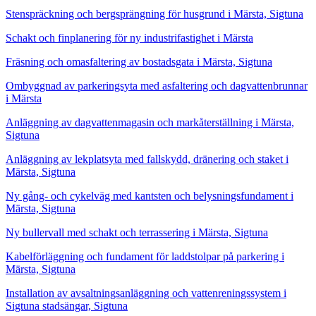
Stenspräckning och bergsprängning för husgrund i Märsta, Sigtuna
Schakt och finplanering för ny industrifastighet i Märsta
Fräsning och omasfaltering av bostadsgata i Märsta, Sigtuna
Ombyggnad av parkeringsyta med asfaltering och dagvattenbrunnar
i Märsta
Anläggning av dagvattenmagasin och markåterställning i Märsta,
Sigtuna
Anläggning av lekplatsyta med fallskydd, dränering och staket i
Märsta, Sigtuna
Ny gång- och cykelväg med kantsten och belysningsfundament i
Märsta, Sigtuna
Ny bullervall med schakt och terrassering i Märsta, Sigtuna
Kabelförläggning och fundament för laddstolpar på parkering i
Märsta, Sigtuna
Installation av avsaltningsanläggning och vattenreningssystem i
Sigtuna stadsängar, Sigtuna