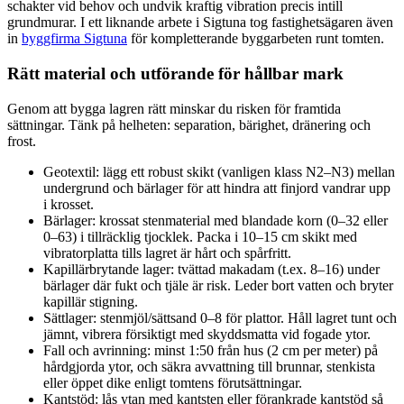
schakter vid behov och undvik kraftig vibration precis intill
grundmurar. I ett liknande arbete i Sigtuna tog fastighetsägaren även
in
byggfirma Sigtuna
för kompletterande byggarbeten runt tomten.
Rätt material och utförande för hållbar mark
Genom att bygga lagren rätt minskar du risken för framtida
sättningar. Tänk på helheten: separation, bärighet, dränering och
frost.
Geotextil: lägg ett robust skikt (vanligen klass N2–N3) mellan
undergrund och bärlager för att hindra att finjord vandrar upp
i krosset.
Bärlager: krossat stenmaterial med blandade korn (0–32 eller
0–63) i tillräcklig tjocklek. Packa i 10–15 cm skikt med
vibratorplatta tills lagret är hårt och spårfritt.
Kapillärbrytande lager: tvättad makadam (t.ex. 8–16) under
bärlager där fukt och tjäle är risk. Leder bort vatten och bryter
kapillär stigning.
Sättlager: stenmjöl/sättsand 0–8 för plattor. Håll lagret tunt och
jämnt, vibrera försiktigt med skyddsmatta vid fogade ytor.
Fall och avrinning: minst 1:50 från hus (2 cm per meter) på
hårdgjorda ytor, och säkra avvattning till brunnar, stenkista
eller öppet dike enligt tomtens förutsättningar.
Kantstöd: lås ytan med kantsten eller förankrade kantstöd så