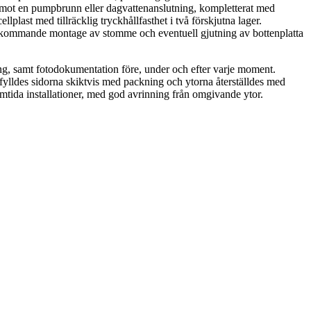
l mot en pumpbrunn eller dagvattenanslutning, kompletterat med
plast med tillräcklig tryckhållfasthet i två förskjutna lager.
r kommande montage av stomme och eventuell gjutning av bottenplatta
ing, samt fotodokumentation före, under och efter varje moment.
rfylldes sidorna skiktvis med packning och ytorna återställdes med
amtida installationer, med god avrinning från omgivande ytor.