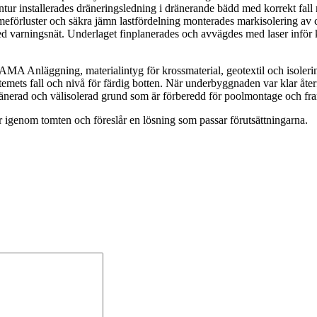
ntur installerades dräneringsledning i dränerande bädd med korrekt fal
eförluster och säkra jämn lastfördelning monterades markisolering av cell
ed varningsnät. Underlaget finplanerades och avvägdes med laser infö
 AMA Anläggning, materialintyg för krossmaterial, geotextil och isoler
temets fall och nivå för färdig botten. När underbyggnaden var klar åte
 dränerad och välisolerad grund som är förberedd för poolmontage och fr
år igenom tomten och föreslår en lösning som passar förutsättningarna.