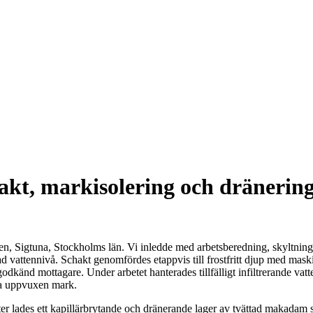
kt, markisolering och dränering 
en, Sigtuna, Stockholms län. Vi inledde med arbetsberedning, skyltning
d vattennivå. Schakt genomfördes etappvis till frostfritt djup med mask
 godkänd mottagare. Under arbetet hanterades tillfälligt infiltrerande 
da uppvuxen mark.
er lades ett kapillärbrytande och dränerande lager av tvättad makadam