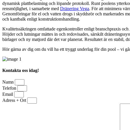
dynamisk plattbelastning och löpande protokoll. Runt poolens ytterko
rensmöjlighet, i samarbete med
Dränering Vega
. För att minimera värm
Genomföringar för el och vatten drogs i skyddsrör och markerades m
och kantbalk enligt konstruktionshandling.
Kvalitetssäkringen omfattade egenkontroller enligt branschpraxis och
Höjder och lutningar mättes in och redovisades, särskilt dräneringssys
bärlager och ny matjord där det var planerat. Resultatet är en stabil,
Hör gärna av dig om du vill ha ett tryggt underlag för din pool – vi g
Kontakta oss idag!
Namn
Telefon
Email
Adress + Ort