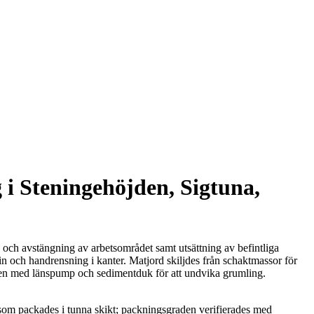
i Steningehöjden, Sigtuna,
 och avstängning av arbetsområdet samt utsättning av befintliga
in och handrensning i kanter. Matjord skiljdes från schaktmassor för
vatten med länspump och sedimentduk för att undvika grumling.
 som packades i tunna skikt; packningsgraden verifierades med