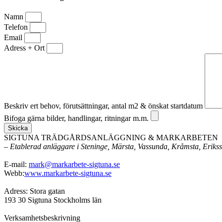
Namn
Telefon
Email
Adress + Ort
Beskriv ert behov, förutsättningar, antal m2 & önskat startdatum
Bifoga gärna bilder, handlingar, ritningar m.m.
Skicka
SIGTUNA TRÄDGÅRDSANLÄGGNING & MARKARBETEN
– Etablerad anläggare i Steninge, Märsta, Vassunda, Kråmsta, Eriks
E-mail:
mark@markarbete-sigtuna.se
Webb:
www.markarbete-sigtuna.se
Adress: Stora gatan
193 30 Sigtuna Stockholms län
Verksamhetsbeskrivning