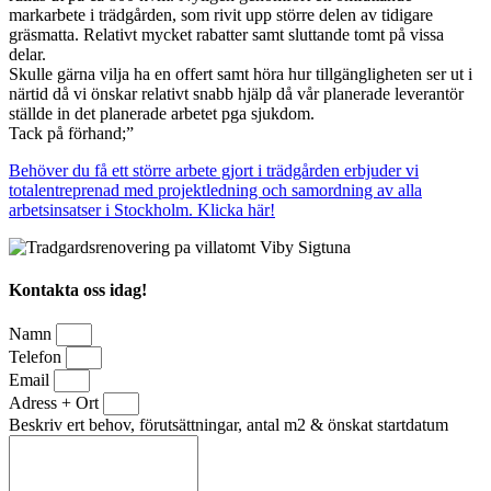
markarbete i trädgården, som rivit upp större delen av tidigare
gräsmatta. Relativt mycket rabatter samt sluttande tomt på vissa
delar.
Skulle gärna vilja ha en offert samt höra hur tillgängligheten ser ut i
närtid då vi önskar relativt snabb hjälp då vår planerade leverantör
ställde in det planerade arbetet pga sjukdom.
Tack på förhand;”
Behöver du få ett större arbete gjort i trädgården erbjuder vi
totalentreprenad med projektledning och samordning av alla
arbetsinsatser i Stockholm. Klicka här!
Kontakta oss idag!
Namn
Telefon
Email
Adress + Ort
Beskriv ert behov, förutsättningar, antal m2 & önskat startdatum