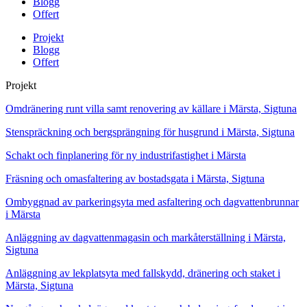
Blogg
Offert
Projekt
Blogg
Offert
Projekt
Omdränering runt villa samt renovering av källare i Märsta, Sigtuna
Stenspräckning och bergsprängning för husgrund i Märsta, Sigtuna
Schakt och finplanering för ny industrifastighet i Märsta
Fräsning och omasfaltering av bostadsgata i Märsta, Sigtuna
Ombyggnad av parkeringsyta med asfaltering och dagvattenbrunnar
i Märsta
Anläggning av dagvattenmagasin och markåterställning i Märsta,
Sigtuna
Anläggning av lekplatsyta med fallskydd, dränering och staket i
Märsta, Sigtuna