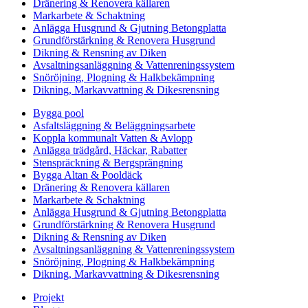
Dränering & Renovera källaren
Markarbete & Schaktning
Anlägga Husgrund & Gjutning Betongplatta
Grundförstärkning & Renovera Husgrund
Dikning & Rensning av Diken
Avsaltningsanläggning & Vattenreningssystem
Snöröjning, Plogning & Halkbekämpning
Dikning, Markavvattning & Dikesrensning
Bygga pool
Asfaltsläggning & Beläggningsarbete
Koppla kommunalt Vatten & Avlopp
Anlägga trädgård, Häckar, Rabatter
Stenspräckning & Bergsprängning
Bygga Altan & Pooldäck
Dränering & Renovera källaren
Markarbete & Schaktning
Anlägga Husgrund & Gjutning Betongplatta
Grundförstärkning & Renovera Husgrund
Dikning & Rensning av Diken
Avsaltningsanläggning & Vattenreningssystem
Snöröjning, Plogning & Halkbekämpning
Dikning, Markavvattning & Dikesrensning
Projekt