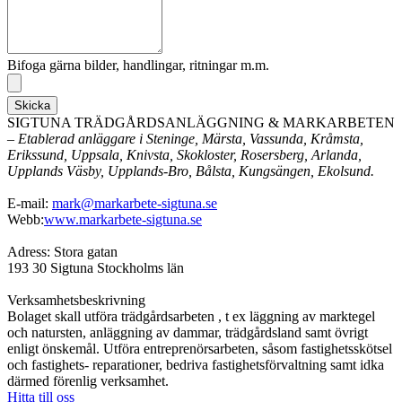
Bifoga gärna bilder, handlingar, ritningar m.m.
Skicka
SIGTUNA TRÄDGÅRDSANLÄGGNING & MARKARBETEN
– Etablerad anläggare i Steninge, Märsta, Vassunda, Kråmsta,
Erikssund, Uppsala, Knivsta, Skokloster, Rosersberg, Arlanda,
Upplands Väsby, Upplands-Bro, Bålsta, Kungsängen, Ekolsund.
E-mail:
mark@markarbete-sigtuna.se
Webb:
www.markarbete-sigtuna.se
Adress: Stora gatan
193 30 Sigtuna Stockholms län
Verksamhetsbeskrivning
Bolaget skall utföra trädgårdsarbeten , t ex läggning av marktegel
och natursten, anläggning av dammar, trädgårdsland samt övrigt
enligt önskemål. Utföra entreprenörsarbeten, såsom fastighetsskötsel
och fastighets- reparationer, bedriva fastighetsförvaltning samt idka
därmed förenlig verksamhet.
Hitta till oss