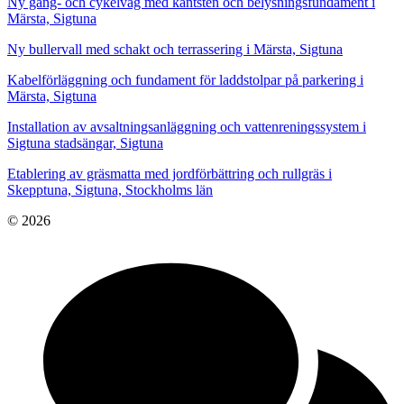
Ny gång- och cykelväg med kantsten och belysningsfundament i
Märsta, Sigtuna
Ny bullervall med schakt och terrassering i Märsta, Sigtuna
Kabelförläggning och fundament för laddstolpar på parkering i
Märsta, Sigtuna
Installation av avsaltningsanläggning och vattenreningssystem i
Sigtuna stadsängar, Sigtuna
Etablering av gräsmatta med jordförbättring och rullgräs i
Skepptuna, Sigtuna, Stockholms län
© 2026